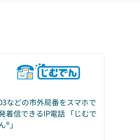
03などの市外局番をスマホで
発着信できるIP電話 「じむで
ん®」