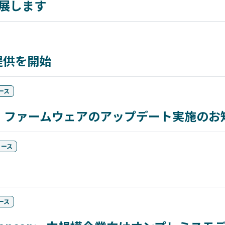
に出展します
提供を開始
ース
ancer」ファームウェアのアップデート実施の
リース
ース