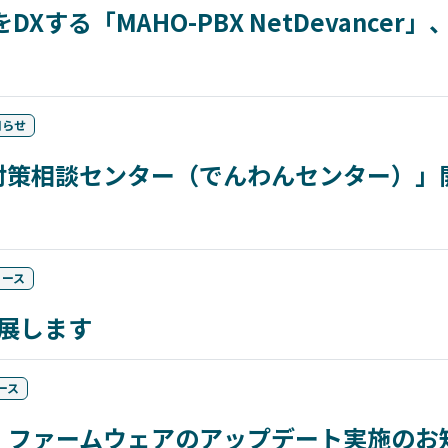
Xする「MAHO-PBX NetDevancer」、 
知らせ
対策相談センター（でんわんセンター）」
リース
に出展します
ース
ancer」ファームウェアのアップデート実施の