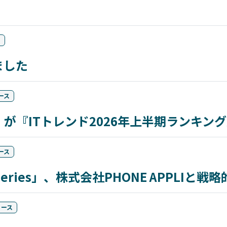
ス
ました
ース
ncer」が『ITトレンド2026年上半期ランキ
ース
er series」、株式会社PHONE APPLIと
リース