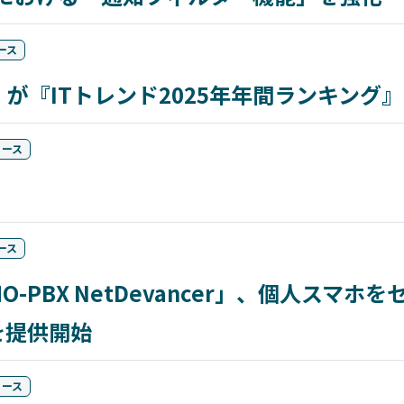
ース
ncer」が『ITトレンド2025年年間ランキング
リース
ース
HO-PBX NetDevancer」、個人スマ
W」を提供開始
リース