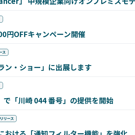
etDevancer」 中規模企業向けオンプレミス
ス
100円OFFキャンペーン開催
ース
トラン・ショー」に出展します
ス
」で「川崎 044 番号」の提供を開始
リリース
ル連携における「通知フィルター機能」を強化